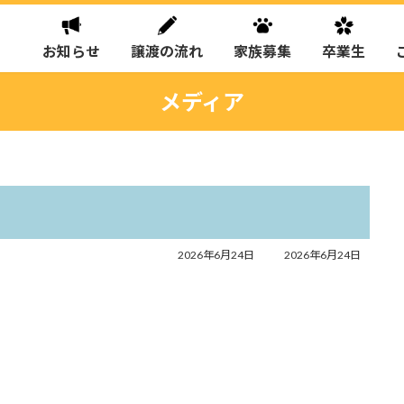
お知らせ
譲渡の流れ
家族募集
卒業生
メディア
最
2026年6月24日
2026年6月24日
終
更
新
日
時
: