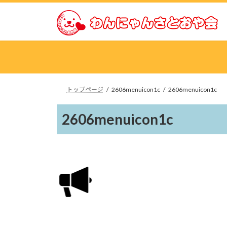
コ
ナ
ン
ビ
テ
ゲ
ン
ー
ツ
シ
へ
ョ
ス
ン
トップページ
2606menuicon1c
2606menuicon1c
キ
に
ッ
移
2606menuicon1c
プ
動