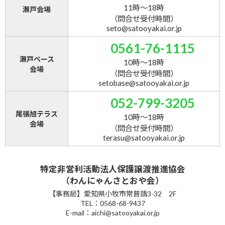
11時～18時
瀬戸会場
（問合せ受付時間）
seto@satooyakai.or.jp
0561-76-1115
瀬戸ベース
10時～18時
会場
（問合せ受付時間）
setobase@satooyakai.or.jp
052-799-3205
尾張旭テラス
10時～18時
会場
（問合せ受付時間）
terasu@satooyakai.or.jp
特定非営利活動法人保護譲渡推進協会
（わんにゃんさとおや会）
【事務局】愛知県小牧市常普請3-32 2F
TEL：0568-68-9437
E-mail：aichi@satooyakai.or.jp