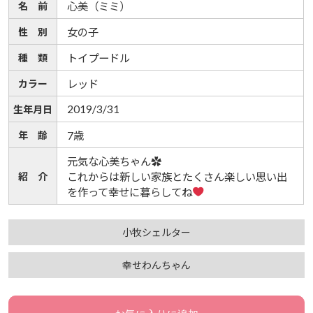
名 前
心美（ミミ）
性 別
女の子
種 類
トイプードル
カラー
レッド
2019/3/31
生年月日
年 齢
7歳
元気な心美ちゃん✿
紹 介
これからは新しい家族とたくさん楽しい思い出
を作って幸せに暮らしてね
小牧シェルター
幸せわんちゃん