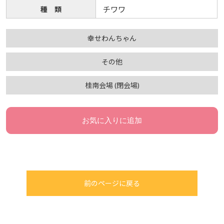
種 類
チワワ
幸せわんちゃん
その他
桂南会場 (閉会場)
お気に入りに追加
前のページに戻る