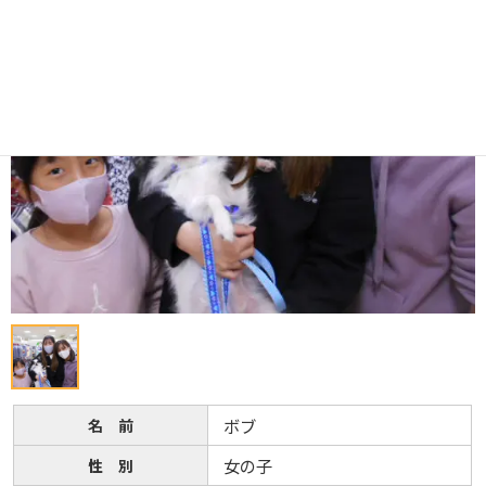
名 前
ボブ
性 別
女の子