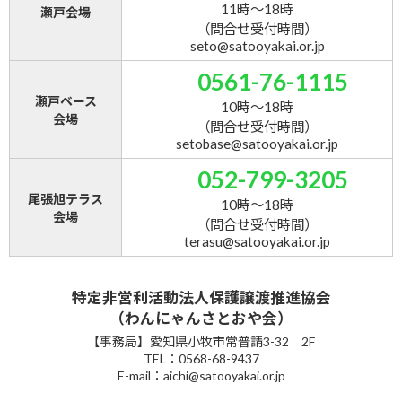
11時～18時
瀬戸会場
（問合せ受付時間）
seto@satooyakai.or.jp
0561-76-1115
瀬戸ベース
10時～18時
会場
（問合せ受付時間）
setobase@satooyakai.or.jp
052-799-3205
尾張旭テラス
10時～18時
会場
（問合せ受付時間）
terasu@satooyakai.or.jp
特定非営利活動法人保護譲渡推進協会
（わんにゃんさとおや会）
【事務局】愛知県小牧市常普請3-32 2F
TEL：0568-68-9437
E-mail：aichi@satooyakai.or.jp