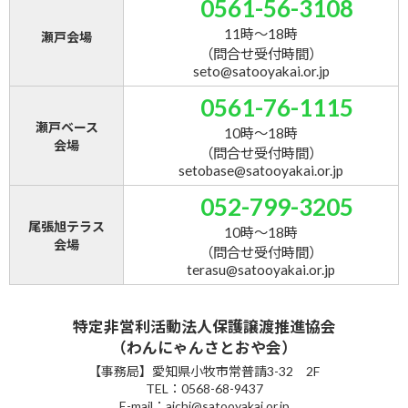
0561-56-3108
11時～18時
瀬戸会場
（問合せ受付時間）
seto@satooyakai.or.jp
0561-76-1115
瀬戸ベース
10時～18時
会場
（問合せ受付時間）
setobase@satooyakai.or.jp
052-799-3205
尾張旭テラス
10時～18時
会場
（問合せ受付時間）
terasu@satooyakai.or.jp
特定非営利活動法人保護譲渡推進協会
（わんにゃんさとおや会）
【事務局】愛知県小牧市常普請3-32 2F
TEL：0568-68-9437
E-mail：aichi@satooyakai.or.jp