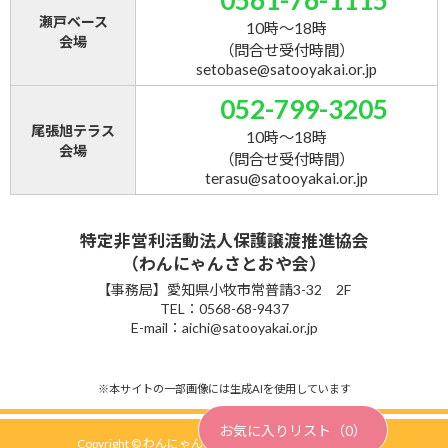
瀬戸ベース
10時～18時
会場
（問合せ受付時間）
setobase@satooyakai.or.jp
052-799-3205
尾張旭テラス
10時～18時
会場
（問合せ受付時間）
terasu@satooyakai.or.jp
特定非営利活動法人保護譲渡推進協会
（わんにゃんさとおや会）
【事務局】愛知県小牧市常普請3-32 2F
TEL：0568-68-9437
E-mail：aichi@satooyakai.or.jp
※本サイトの一部画像には生成AIを使用しています
お気に入りリスト（
0
）
Copyright © わんにゃんさとおや会 All Rights Reserved.