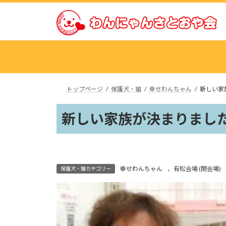
コ
ナ
ン
ビ
テ
ゲ
ン
ー
ツ
シ
へ
ョ
ス
ン
トップページ
保護犬・猫
幸せわんちゃん
新しい家
キ
に
ッ
移
新しい家族が決まりました
プ
動
幸せわんちゃん
、
有松会場 (閉会場)
保護犬・猫カテゴリー