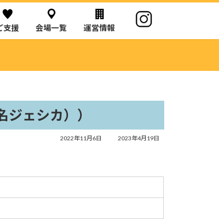
ご支援
会場一覧
運営情報
名ジェシカ））
最
2022年11月6日
2023年4月19日
終
更
新
日
時
: