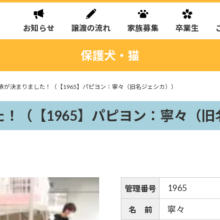
お知らせ
譲渡の流れ
家族募集
卒業生
保護犬・猫
族が決まりました！（【1965】パピヨン：寧々（旧名ジェシカ））
！（【1965】パピヨン：寧々（旧
1965
管理番号
寧々
名 前