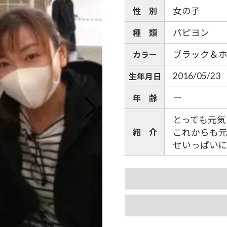
女の子
性 別
パピヨン
種 類
ブラック＆
カラー
2016/05/23
生年月日
ー
年 齢
とっても元
紹 介
これからも
せいっぱい