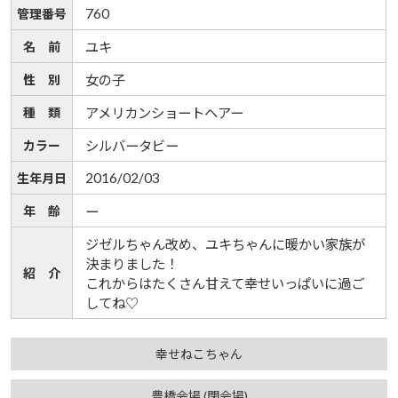
760
管理番号
名 前
ユキ
性 別
女の子
種 類
アメリカンショートヘアー
カラー
シルバータビー
2016/02/03
生年月日
年 齢
ー
ジゼルちゃん改め、ユキちゃんに暖かい家族が
決まりました！
紹 介
これからはたくさん甘えて幸せいっぱいに過ご
してね♡
幸せねこちゃん
豊橋会場 (閉会場)