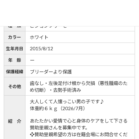
名 前
クラブ
性 別
男の子
種 類
ビションフリーゼ
カラー
ホワイト
2015/8/12
生年月日
年 齢
ー
保護経緯
ブリーダーより保護
歯なし・左後足付け根から欠損（悪性腫瘍のた
その他
め切断）・去勢手術済み
大人しくて人懐っこい男の子です♪
体重約６ｋｇ（2026/7月）
あたたかい愛情で心と身体のケアをして下さる
紹 介
賛助里親さんを募集中です。
❖賛助里親希望の方は在籍会場にお問合せくだ