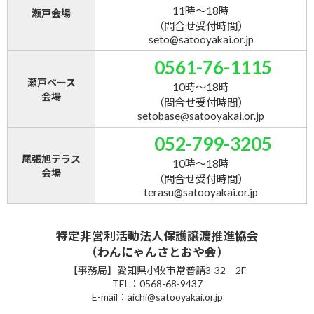
11時～18時
瀬戸会場
（問合せ受付時間）
seto@satooyakai.or.jp
0561-76-1115
瀬戸ベース
10時～18時
会場
（問合せ受付時間）
setobase@satooyakai.or.jp
052-799-3205
尾張旭テラス
10時～18時
会場
（問合せ受付時間）
terasu@satooyakai.or.jp
特定非営利活動法人保護譲渡推進協会
（わんにゃんさとおや会）
【事務局】愛知県小牧市常普請3-32 2F
TEL：0568-68-9437
E-mail：aichi@satooyakai.or.jp