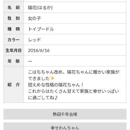
名 前
陽花(はるか)
性 別
女の子
種 類
トイプードル
カラー
レッド
2016/6/16
生年月日
年 齢
ー
こはちちゃん改め、陽花ちゃんに暖かい家族が
できました
紹 介
控えめな性格の陽花ちゃん！
これからはたくさん甘えて家族と幸せいっぱい
に過ごしてね♪
熱田千年会場
幸せわんちゃん