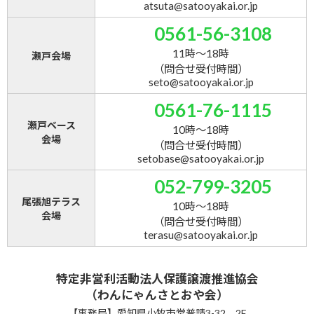
atsuta@satooyakai.or.jp
0561-56-3108
11時～18時
瀬戸会場
（問合せ受付時間）
seto@satooyakai.or.jp
0561-76-1115
瀬戸ベース
10時～18時
会場
（問合せ受付時間）
setobase@satooyakai.or.jp
052-799-3205
尾張旭テラス
10時～18時
会場
（問合せ受付時間）
terasu@satooyakai.or.jp
特定非営利活動法人保護譲渡推進協会
（わんにゃんさとおや会）
【事務局】愛知県小牧市常普請3-32 2F