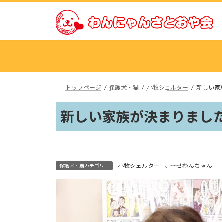
コ
ナ
ン
ビ
テ
ゲ
ン
ー
ツ
シ
へ
ョ
ス
ン
トップページ
保護犬・猫
小牧シェルター
新しい家
キ
に
ッ
移
新しい家族が決まりました
プ
動
小牧シェルター
、
幸せわんちゃん
保護犬・猫カテゴリー