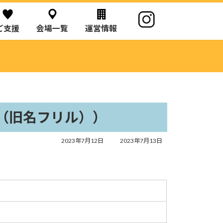
ご支援
会場一覧
運営情報
ず（旧名フリル））
最
2023年7月12日
2023年7月13日
終
更
新
日
時
: