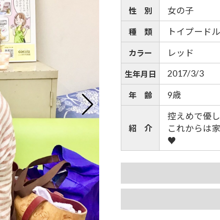
女の子
性 別
トイプード
種 類
レッド
カラー
2017/3/3
生年月日
9歳
年 齢
控えめで優
紹 介
これからは
♥