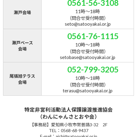
0561-56-3108
11時～18時
瀬戸会場
（問合せ受付時間）
seto@satooyakai.or.jp
0561-76-1115
瀬戸ベース
10時～18時
会場
（問合せ受付時間）
setobase@satooyakai.or.jp
052-799-3205
尾張旭テラス
10時～18時
会場
（問合せ受付時間）
terasu@satooyakai.or.jp
特定非営利活動法人保護譲渡推進協会
（わんにゃんさとおや会）
【事務局】愛知県小牧市常普請3-32 2F
TEL：0568-68-9437
E-mail：aichi@satooyakai.or.jp