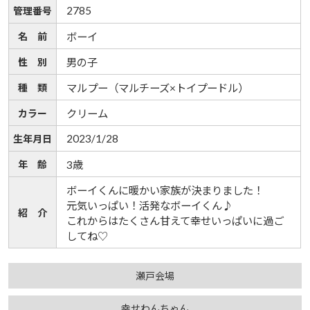
2785
管理番号
名 前
ボーイ
性 別
男の子
種 類
マルプー（マルチーズ×トイプードル）
カラー
クリーム
2023/1/28
生年月日
年 齢
3歳
ボーイくんに暖かい家族が決まりました！
元気いっぱい！活発なボーイくん♪
紹 介
これからはたくさん甘えて幸せいっぱいに過ご
してね♡
瀬戸会場
幸せわんちゃん