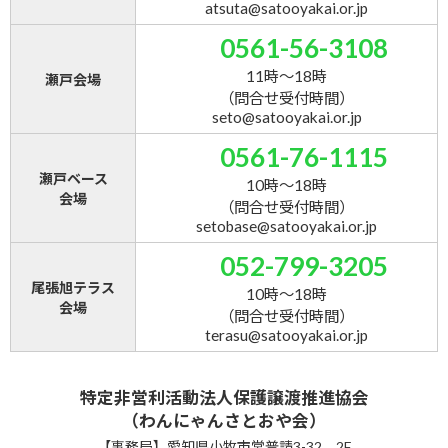
atsuta@satooyakai.or.jp
0561-56-3108
11時～18時
瀬戸会場
（問合せ受付時間）
seto@satooyakai.or.jp
0561-76-1115
瀬戸ベース
10時～18時
会場
（問合せ受付時間）
setobase@satooyakai.or.jp
052-799-3205
尾張旭テラス
10時～18時
会場
（問合せ受付時間）
terasu@satooyakai.or.jp
特定非営利活動法人保護譲渡推進協会
（わんにゃんさとおや会）
【事務局】愛知県小牧市常普請3-32 2F