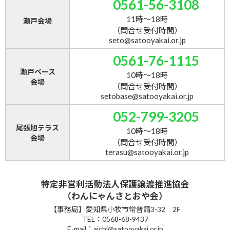
0561-56-3108
11時～18時
瀬戸会場
（問合せ受付時間）
seto@satooyakai.or.jp
0561-76-1115
瀬戸ベース
10時～18時
会場
（問合せ受付時間）
setobase@satooyakai.or.jp
052-799-3205
尾張旭テラス
10時～18時
会場
（問合せ受付時間）
terasu@satooyakai.or.jp
特定非営利活動法人保護譲渡推進協会
（わんにゃんさとおや会）
【事務局】愛知県小牧市常普請3-32 2F
TEL：0568-68-9437
E-mail：aichi@satooyakai.or.jp