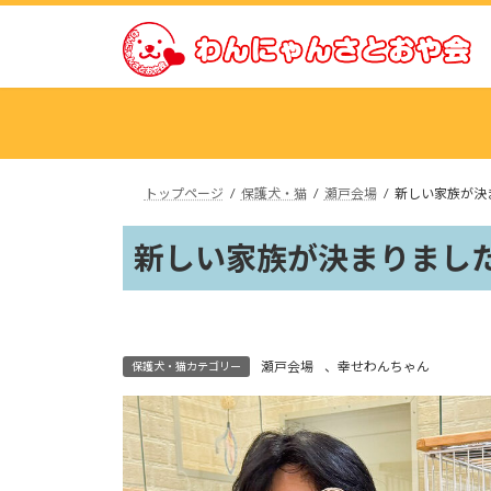
コ
ナ
ン
ビ
テ
ゲ
ン
ー
ツ
シ
へ
ョ
ス
ン
トップページ
保護犬・猫
瀬戸会場
新しい家族が決
キ
に
ッ
移
新しい家族が決まりました
プ
動
瀬戸会場
、
幸せわんちゃん
保護犬・猫カテゴリー