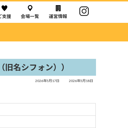
ご支援
会場一覧
運営情報
も（旧名シフォン））
最
2026年5月17日
2026年5月18日
終
更
新
日
時
: