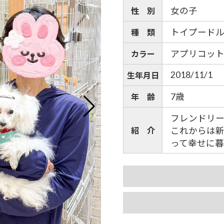
女の子
性 別
トイプード
種 類
アプリコッ
カラー
2018/11/1
生年月日
7歳
年 齢
フレンドリー
紹 介
これからは
って幸せに