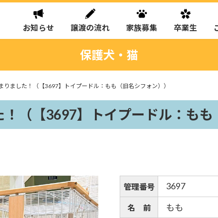
お知らせ
譲渡の流れ
家族募集
卒業生
保護犬・猫
まりました！（【3697】トイプードル：もも（旧名シフォン））
！（【3697】トイプードル：も
3697
管理番号
もも
名 前