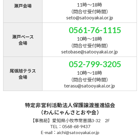
11時～18時
瀬戸会場
（問合せ受付時間）
seto@satooyakai.or.jp
0561-76-1115
瀬戸ベース
10時～18時
会場
（問合せ受付時間）
setobase@satooyakai.or.jp
052-799-3205
尾張旭テラス
10時～18時
会場
（問合せ受付時間）
terasu@satooyakai.or.jp
特定非営利活動法人保護譲渡推進協会
（わんにゃんさとおや会）
【事務局】愛知県小牧市常普請3-32 2F
TEL：0568-68-9437
E-mail：aichi@satooyakai.or.jp