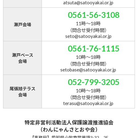
atsuta@satooyakai.or.jp
0561-56-3108
11時～18時
瀬戸会場
（問合せ受付時間）
seto@satooyakai.or.jp
0561-76-1115
瀬戸ベース
10時～18時
会場
（問合せ受付時間）
setobase@satooyakai.or.jp
052-799-3205
尾張旭テラス
10時～18時
会場
（問合せ受付時間）
terasu@satooyakai.or.jp
特定非営利活動法人保護譲渡推進協会
（わんにゃんさとおや会）
【事務局】愛知県小牧市常普請3-32 2F