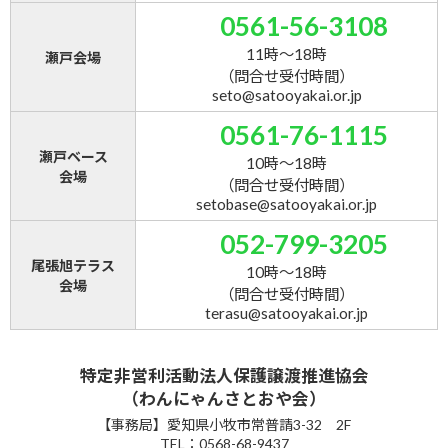
0561-56-3108
11時～18時
瀬戸会場
（問合せ受付時間）
seto@satooyakai.or.jp
0561-76-1115
瀬戸ベース
10時～18時
会場
（問合せ受付時間）
setobase@satooyakai.or.jp
052-799-3205
尾張旭テラス
10時～18時
会場
（問合せ受付時間）
terasu@satooyakai.or.jp
特定非営利活動法人保護譲渡推進協会
（わんにゃんさとおや会）
【事務局】愛知県小牧市常普請3-32 2F
TEL：0568-68-9437