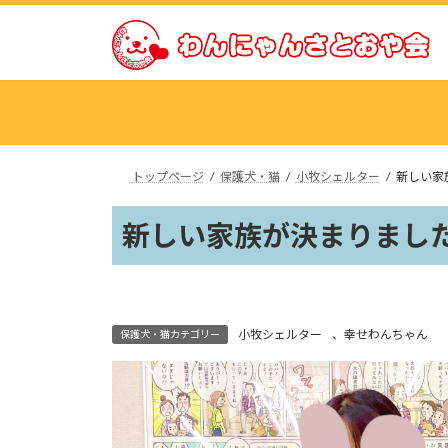
コ
ナ
ン
ビ
テ
ゲ
ン
ー
ツ
シ
へ
ョ
ス
ン
トップページ
保護犬・猫
小牧シェルター
新しい家
キ
に
ッ
移
新しい家族が決まりました
プ
動
小牧シェルター
、
幸せわんちゃん
保護犬・猫カテゴリー