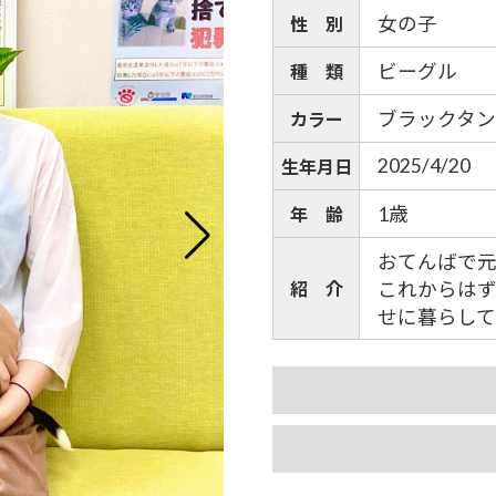
女の子
性 別
ビーグル
種 類
ブラックタ
カラー
2025/4/20
生年月日
1歳
年 齢
おてんばで
紹 介
これからは
せに暮らし