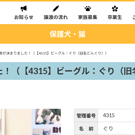
お知らせ
譲渡の流れ
家族募集
卒業生
保護犬・猫
族が決まりました！（【4315】ビーグル：ぐり（旧名どんぐり））
！（【4315】ビーグル：ぐり（旧
4315
管理番号
ぐり
名 前