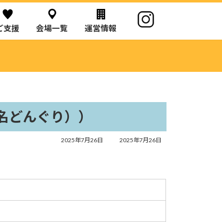
ご支援
会場一覧
運営情報
名どんぐり））
最
2025年7月26日
2025年7月26日
終
更
新
日
時
: