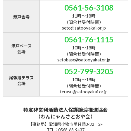
0561-56-3108
11時～18時
瀬戸会場
（問合せ受付時間）
seto@satooyakai.or.jp
0561-76-1115
瀬戸ベース
10時～18時
会場
（問合せ受付時間）
setobase@satooyakai.or.jp
052-799-3205
尾張旭テラス
10時～18時
会場
（問合せ受付時間）
terasu@satooyakai.or.jp
特定非営利活動法人保護譲渡推進協会
（わんにゃんさとおや会）
【事務局】愛知県小牧市常普請3-32 2F
TEL：0568-68-9437