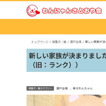
コ
ナ
ン
ビ
テ
ゲ
ン
ー
ツ
シ
へ
ョ
ス
ン
トップページ
保護犬・猫
瀬戸会場
新しい家族が決
キ
に
ッ
移
新しい家族が決まりました
プ
動
（旧：ランク））
瀬戸会場
、
幸せわんちゃん
保護犬・猫カテゴリー