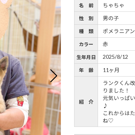
ちゃちゃ
名 前
男の子
性 別
ポメラニアン
種 類
赤
カラー
2025/8/12
生年月日
11ヶ月
年 齢
ランクくん
りました！
元気いっぱ
紹 介
♪
これからは
ね♡