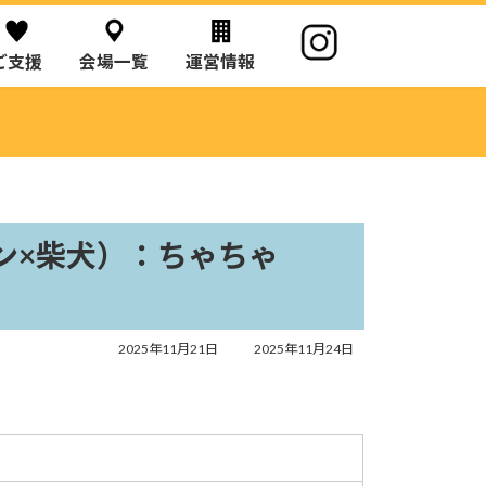
ご支援
会場一覧
運営情報
）
ン×柴犬）：ちゃちゃ
最
2025年11月21日
2025年11月24日
終
更
新
日
時
: