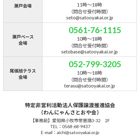
11時～18時
瀬戸会場
（問合せ受付時間）
seto@satooyakai.or.jp
0561-76-1115
瀬戸ベース
10時～18時
会場
（問合せ受付時間）
setobase@satooyakai.or.jp
052-799-3205
尾張旭テラス
10時～18時
会場
（問合せ受付時間）
terasu@satooyakai.or.jp
特定非営利活動法人保護譲渡推進協会
（わんにゃんさとおや会）
【事務局】愛知県小牧市常普請3-32 2F
TEL：0568-68-9437
E-mail：aichi@satooyakai.or.jp