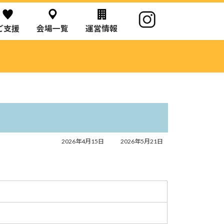
ご支援
会場一覧
運営情報
最
2026年4月15日
2026年5月21日
終
更
新
日
時
: