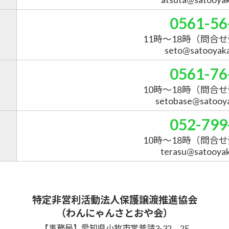
0561-56
11時～18時
（問合せ
seto@satooyakai
0561-76
10時～18時
（問合せ
setobase@satooyak
052-799
10時～18時
（問合せ
terasu@satooyaka
特定非営利活動法人保護譲渡推進協会
（わんにゃんさとおや会）
【事務局】愛知県小牧市常普請3-32 2F