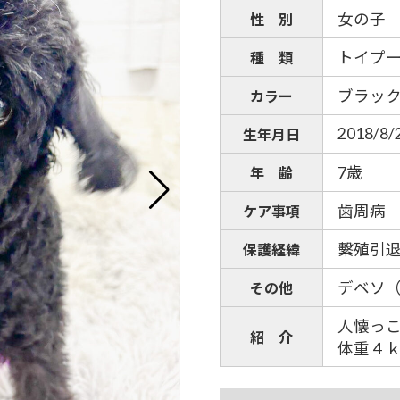
女の子
性 別
トイプ
種 類
ブラッ
カラー
2018/8/
生年月日
7歳
年 齢
歯周病
ケア事項
繫殖引
保護経緯
デベソ
その他
人懐っ
紹 介
体重４ｋｇ