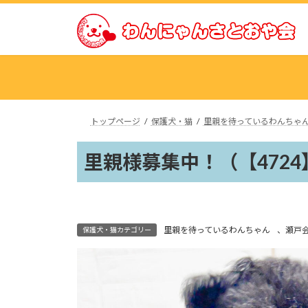
コ
ナ
ン
ビ
テ
ゲ
ン
ー
ツ
シ
へ
ョ
ス
ン
トップページ
保護犬・猫
里親を待っているわんちゃ
キ
に
ッ
移
里親様募集中！（【472
プ
動
里親を待っているわんちゃん
、
瀬戸
保護犬・猫カテゴリー