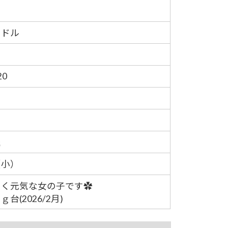
ードル
ク
20
退
（小）
こく元気な女の子です✿
台(2026/2月)