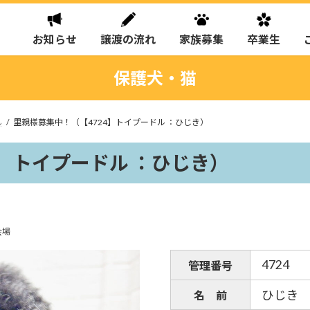
お知らせ
譲渡の流れ
家族募集
卒業生
保護犬・猫
ん
里親様募集中！（【4724】トイプードル ：ひじき）
4】トイプードル ：ひじき）
会場
4724
管理番号
ひじき
名 前