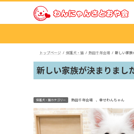
コ
ナ
ン
ビ
テ
ゲ
ン
ー
ツ
シ
へ
ョ
ス
ン
トップページ
保護犬・猫
熱田千年会場
新しい家族
キ
に
ッ
移
新しい家族が決まりました
プ
動
熱田千年会場
、
幸せわんちゃん
保護犬・猫カテゴリー