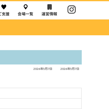
ご支援
会場一覧
運営情報
最
2026年5月7日
2026年5月7日
終
更
新
日
時
: