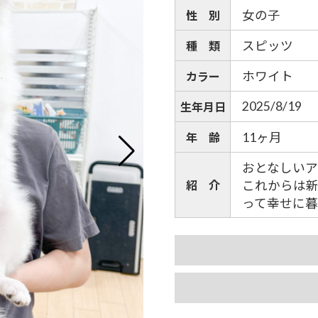
女の子
性 別
スピッツ
種 類
ホワイト
カラー
2025/8/19
生年月日
11ヶ月
年 齢
おとなしい
紹 介
これからは
って幸せに