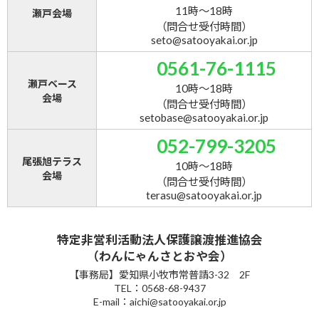
11時～18時
瀬戸会場
（問合せ受付時間）
seto@satooyakai.or.jp
0561-76-1115
瀬戸ベース
10時～18時
会場
（問合せ受付時間）
setobase@satooyakai.or.jp
052-799-3205
尾張旭テラス
10時～18時
会場
（問合せ受付時間）
terasu@satooyakai.or.jp
特定非営利活動法人保護譲渡推進協会
（わんにゃんさとおや会）
【事務局】愛知県小牧市常普請3-32 2F
TEL：0568-68-9437
E-mail：aichi@satooyakai.or.jp