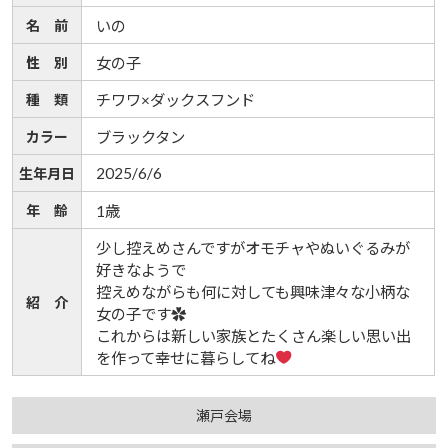
名 前
いの
性 別
女の子
種 類
チワワ×ダックスフンド
カラー
ブラックタン
2025/6/6
生年月日
年 齢
1歳
少し控えめさんですがオモチャやぬいぐるみが
好きなようで
控えめながらも何に対しても興味津々な小柄な
紹 介
女の子です✿
これからは新しい家族とたくさん楽しい思い出
を作って幸せに暮らしてね
瀬戸会場