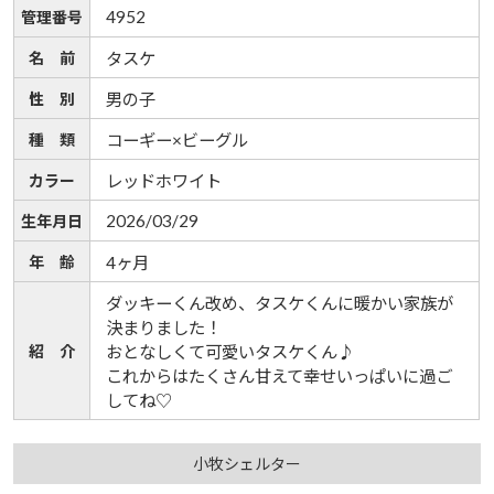
4952
管理番号
名 前
タスケ
性 別
男の子
種 類
コーギー×ビーグル
カラー
レッドホワイト
2026/03/29
生年月日
年 齢
4ヶ月
ダッキーくん改め、タスケくんに暖かい家族が
決まりました！
紹 介
おとなしくて可愛いタスケくん♪
これからはたくさん甘えて幸せいっぱいに過ご
してね♡
小牧シェルター