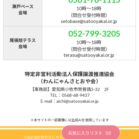
瀬戸ベース
10時～18時
会場
（問合せ受付時間）
setobase@satooyakai.or.jp
052-799-3205
尾張旭テラス
10時～18時
会場
（問合せ受付時間）
terasu@satooyakai.or.jp
特定非営利活動法人保護譲渡推進協会
（わんにゃんさとおや会）
【事務局】愛知県小牧市常普請3-32 2F
TEL：0568-68-9437
E-mail：aichi@satooyakai.or.jp
※本サイトの一部画像には生成AIを使用しています
お気に入りリスト（
0
）
Copyright © わんにゃんさとおや会 All Rights Reserved.