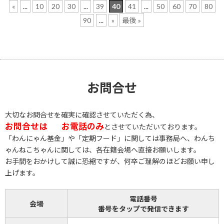
«
...
10
20
30
...
39
40
41
...
50
60
70
80
90
...
»
最後 »
お問合せ
大切なお問合せを確実に確認させていただく為、
お問合せは
お電話のみ
とさせていただいております。
「わんにゃん基金」や「定期フード」に関しては事務局へ、わんち
ゃんねこちゃんに関しては、各在籍会場へ直接お願いします。
お手間をおかけして誠に恐縮ですが、何卒ご理解のほどお願い申し
上げます。
電話番号
会場
番号をタップで発信できます