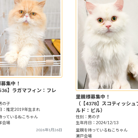
様募集中！
536】ラガマフィン：フレ
里親様募集中！
（【4378】スコティッシュ
男の子
日：推定2019年生まれ
ルド：ビル）
性別：男の子
待っているねこちゃん
生年月日：2024/12/13
年会場
里親を待っているねこちゃん
2026年1月26日
瀬戸会場