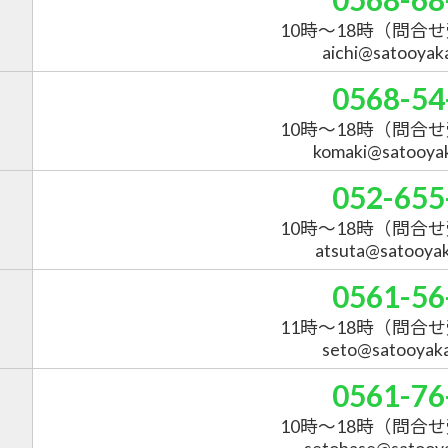
10時～18時
（問合せ
aichi@satooyakai
0568-54
10時～18時
（問合せ
komaki@satooyaka
052-655
10時～18時
（問合せ
atsuta@satooyaka
0561-56
11時～18時
（問合せ
seto@satooyakai
0561-76
10時～18時
（問合せ