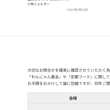
小牧シェルター
2025年5月30日
大切なお問合せを確実に確認させていただく為
「わんにゃん基金」や「定期フード」に関して
お手間をおかけして誠に恐縮ですが、何卒ご理
会場