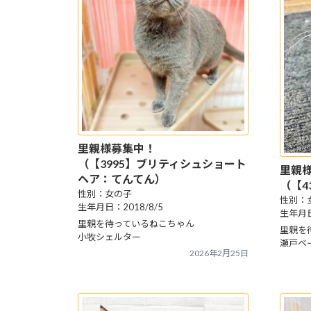
里親様募集中！
（【3995】ブリティシュショート
里親
ヘア：てんてん）
（【4
性別：女の子
性別：
生年月日：2018/8/5
生年月日
里親を待っているねこちゃん
里親を
小牧シェルター
瀬戸ベ
2026年2月25日