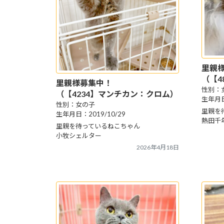
里親
（【4
里親様募集中！
性別：
（【4234】マンチカン：クロム）
生年月日
性別：女の子
里親を
生年月日：2019/10/29
熱田千
里親を待っているねこちゃん
小牧シェルター
2026年4月18日