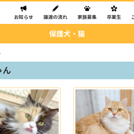
お知らせ
譲渡の流れ
家族募集
卒業生
保護犬・猫
ん
ゃん