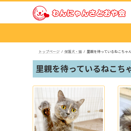
コ
ナ
ン
ビ
テ
ゲ
ン
ー
ツ
シ
へ
ョ
ス
ン
トップページ
保護犬・猫
里親を待っているねこちゃ
キ
に
ッ
移
里親を待っているねこち
プ
動