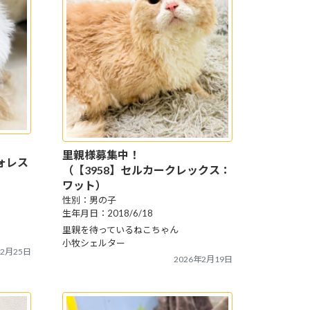
里親様募集中！
ォレス
（【3958】セルカークレックス：
）
ワット）
性別：男の子
生年月日：2018/6/18
里親を待っているねこちゃん
小牧シェルター
年2月25日
2026年2月19日