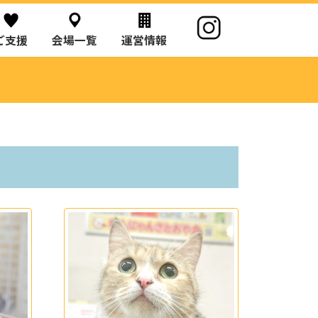
ご支援
会場一覧
運営情報